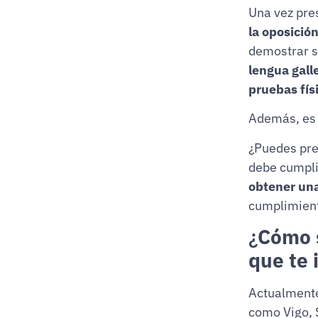
Una vez pre
la oposició
demostrar s
lengua gall
pruebas fís
Además, es
¿Puedes pre
debe cumpli
obtener una
cumplimien
¿
Cómo s
que te 
Actualmente
como Vigo, 