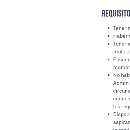
Requisit
Tener 
Haber 
Tener a
título 
Poseer
moment
No hab
Adminis
circuns
como no
los re
Dispon
aspiran
la real