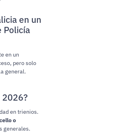
licia en un
 Policía
te en un
ceso, pero solo
la general.
n 2026?
ad en trienios.
cello o
as generales.