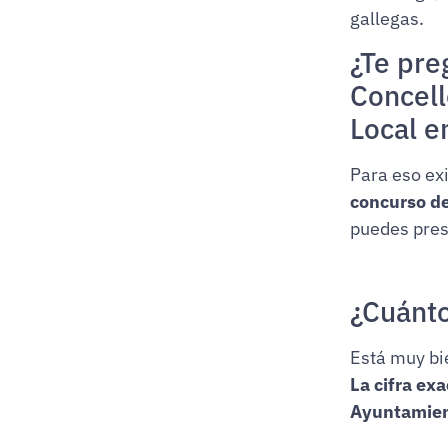
gallegas.
¿Te pre
Concell
Local e
Para eso ex
concurso d
puedes prese
¿Cuánto
Está muy bi
La cifra ex
Ayuntamien