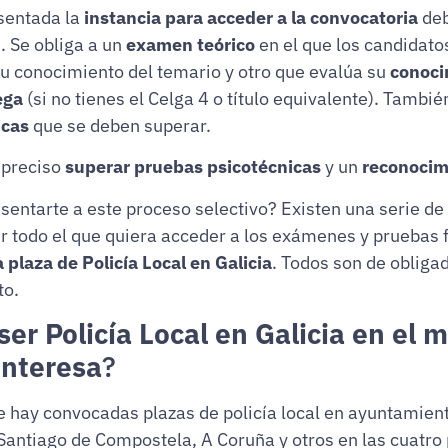
sentada la
instancia para acceder a la convocatoria
de
n
. Se obliga a un
examen teórico
en el que los candidat
u conocimiento del temario y otro que evalúa su
conoci
ega
(si no tienes el Celga 4 o título equivalente). Tambi
icas
que se deben superar.
 preciso
superar pruebas psicotécnicas
y un
reconocim
sentarte a este proceso selectivo? Existen una serie d
r todo el que quiera acceder a los exámenes y pruebas f
 plaza de Policía Local en Galicia
. Todos son de obliga
to.
er Policía Local en Galicia en el 
interesa
?
 hay convocadas plazas de policía local en ayuntamien
Santiago de Compostela, A Coruña y otros en las cuatro 