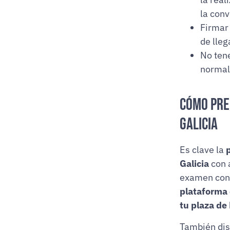
la con
Firmar 
de lleg
No tene
normal 
Cómo prep
Galicia
Es clave la
Galicia
con 
examen con 
plataforma 
tu plaza de
También di