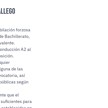
allego
ilación forzosa
de Bachillerato,
valente.
conducción A2 al
sición.
quier
lguna de las
ocatoria, así
 públicas según
nte que el
 suficientes para
o establecidas en