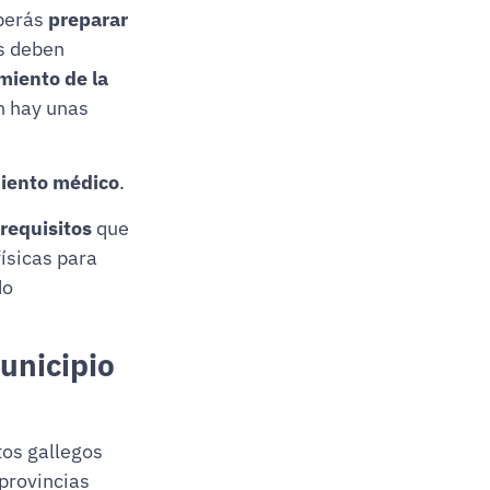
berás
preparar
os deben
miento de la
én hay unas
iento médico
.
e
requisitos
que
ísicas para
do
municipio
tos gallegos
provincias