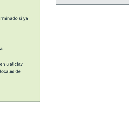
erminado si ya
ia
en Galicia?
 locales de