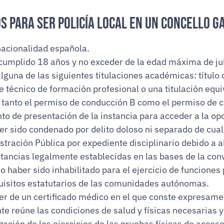
os para ser Policía Local en un Concello g
nacionalidad española.
cumplido 18 años y no exceder de la edad máxima de jub
lguna de las siguientes titulaciones académicas: título 
de técnico de formación profesional o una titulación equi
 tanto el permiso de conducción B como el permiso de 
o de presentación de la instancia para acceder a la opo
er sido condenado por delito doloso ni separado de cual
tración Pública por expediente disciplinario debido a a
tancias legalmente establecidas en las bases de la conv
 haber sido inhabilitado para el ejercicio de funciones
quisitos estatutarios de las comunidades autónomas.
er de un certificado médico en el que conste expresame
te reúne las condiciones de salud y físicas necesarias y
ización de los ejercicios de las pruebas físicas de acces